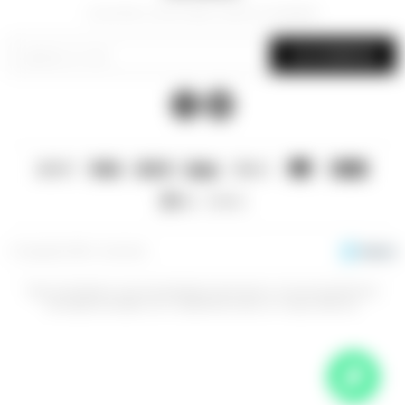
¡Suscribite y recibí todas nuestras novedades!
SUSCRIBIRME


© Copyright 2026 / La Sacristía
Esta prohibida la venta de bebidas alcoholicas a menores de 18 años,
aconsejamos beber con moderación para un mayor disfrute.
Fenicio