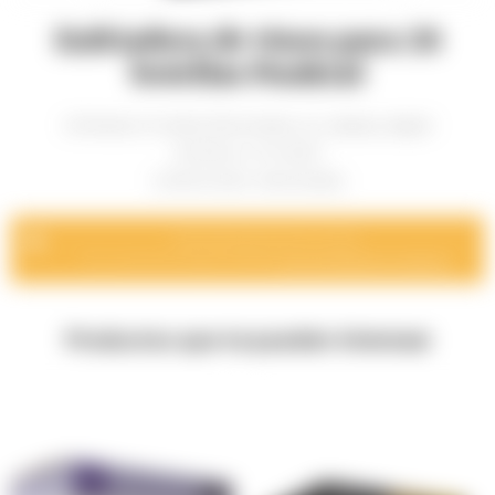
Enfriadora de vinos para 28
botellas Punktal
Enfriadora Punktal 28 botellas, luz, display digital
MODELO: PK-28LT
CAPACIDAD: 28 botellas
Momentáneamente sin stock.
Por consulta de disponibilidad
comuníquese con nosotros
.
Productos que te pueden interesar