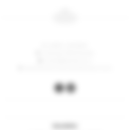
24006714 - 097 082 807
Constituyente 1783, Montevideo
contacto@lasacristia.com.uy
Horario de verano: lunes a viernes de 12-16 y 17 a 21 hs


Newsletter