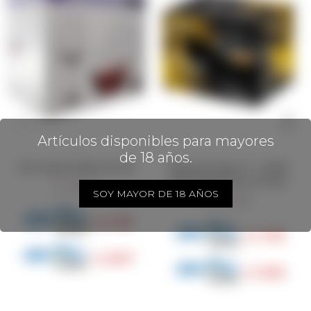
Artículos disponibles para mayores
de 18 años.
Set 6 copas Sandra 450 ml
Juego de copas x 6 - cristal
de bohemia Sora x 520 ml
1.890
$
SOY MAYOR DE 18 AÑOS
2.300
$
1.418
$
1.725
$
1.607
$
1.955
$