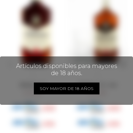
Artículos disponibles para mayores
de 18 años.
Ballantine's 1l
Ballantine's 1l + vaso
SOY MAYOR DE 18 AÑOS
1.070
1.070
$
$
803
803
$
$
910
910
$
$