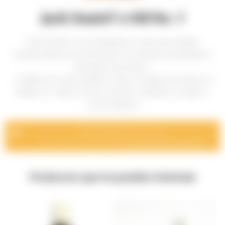
Jack Daniel´s Old No. 7
Jack Daniel's es una destilería y marca de whiskey
estadounidense de Tennessee. El método de destilación
principal es bourbon.
La diferencia más notable es que el whisky Tennessee es
filtrado en carbón de arce sacarino, dándole un sabor y
aroma distintiv
Momentáneamente sin stock.
Por consulta de disponibilidad
comuníquese con nosotros
.
Productos que te pueden interesar