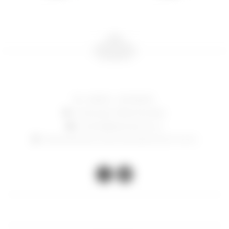
24006714 - 097 082 807
Constituyente 1783, Montevideo
contacto@lasacristia.com.uy
Horario de verano: lunes a viernes de 12-16 y 17 a 21 hs

