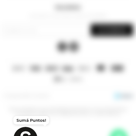
Newsletter
¡Suscribite y recibí todas nuestras novedades!
SUSCRIBIRME


© Copyright 2026 / La Sacristía
Esta prohibida la venta de bebidas alcoholicas a menores de 18 años,
aconsejamos beber con moderación para un mayor disfrute.