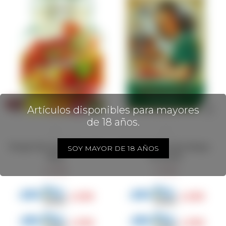
Artículos disponibles para mayores
de 18 años.
Woogie Fine Drops Frasco de
Pimentón dulce lata vintage ,
SOY MAYOR DE 18 AÑOS
Vidrio
EL AVION
399
399
$
$
299
299
$
$
339
339
$
$