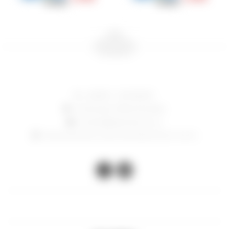
24006714 - 097 082 807
Constituyente 1783, Montevideo
contacto@lasacristia.com.uy
Horario de verano: lunes a viernes de 12-16 y 17 a 21 hs

