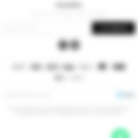
Newsletter
¡Suscribite y recibí todas nuestras novedades!
SUSCRIBIRME


© Copyright 2026 / La Sacristía
Esta prohibida la venta de bebidas alcoholicas a menores de 18 años,
aconsejamos beber con moderación para un mayor disfrute.
Fenicio