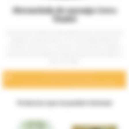
Mermelada de naranja Cerro
Timbó
Solo fruta de nuestras propias plantaciones. Menos azúcar
añadido y más fruta que en una mermelada tradicional
Producto artesanal, no contiene conservantes ni aditivos
400 gr de mermelada de naranja artesanal presentado en
frasco de vidrio.
Momentáneamente sin stock.
Por consulta de disponibilidad
comuníquese con nosotros
.
Productos que te pueden interesar