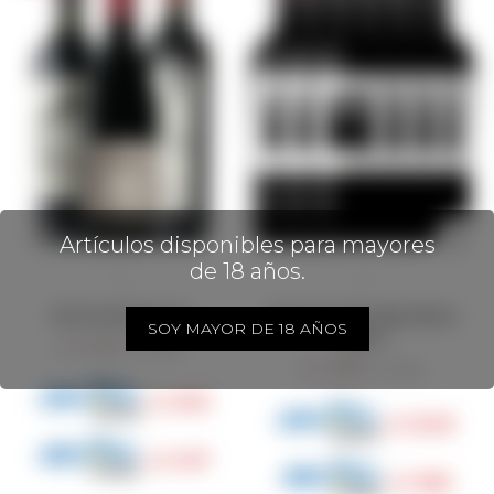
Artículos disponibles para mayores
de 18 años.
Pack Syrah Reserva
Promo 5+1 Hormiga Negra
SOY MAYOR DE 18 AÑOS
Malbec
1.349
$
1.500
$
1.390
$
1.674
$
1.012
$
1.043
$
1.147
$
1.182
$