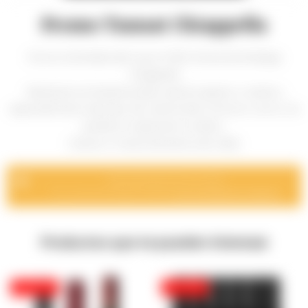
Promo Tannat Chiappella
Promo 6 botellas del nuevo 100% Tannat de Bodega
Chiappella
Ideal para acompañar pasta, quesos grasos o azules y
especialmente todo tipo de carnes tanto al horno como a la
parrilla en especial el cordero.
Crianza 4 meses de barrica de roble
Momentáneamente sin stock.
Por consulta de disponibilidad
comuníquese con nosotros
.
Productos que te pueden interesar
10
16