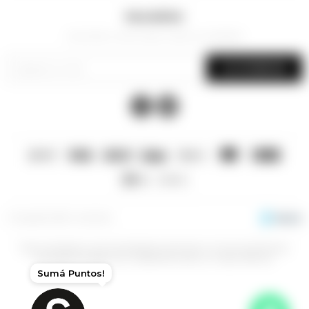
Newsletter
¡Suscribite y recibí todas nuestras novedades!
SUSCRIBIRME


© Copyright 2026 / La Sacristía
Esta prohibida la venta de bebidas alcoholicas a menores de 18 años,
aconsejamos beber con moderación para un mayor disfrute.