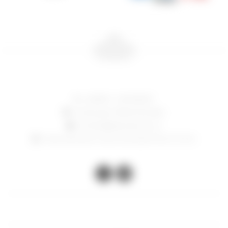
24006714 - 097 082 807
Constituyente 1783, Montevideo
contacto@lasacristia.com.uy
Horario de verano: lunes a viernes de 12-16 y 17 a 21 hs

