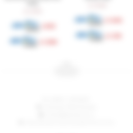
Series
1.340
$
1.270
$
1.005
$
953
$
1.139
$
1.080
$
24006714 - 097 082 807
Constituyente 1783, Montevideo
contacto@lasacristia.com.uy
Horario de verano: lunes a viernes de 12-16 y 17 a 21 hs