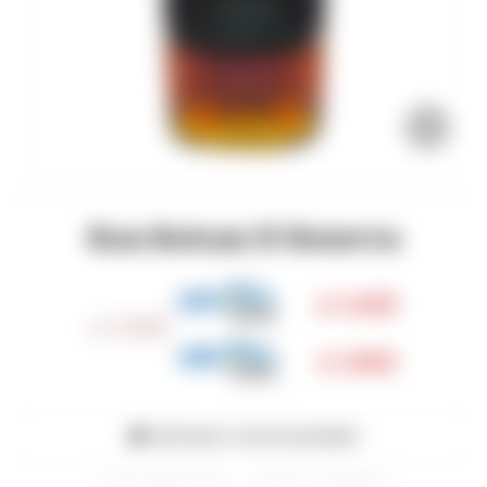
Ron Botran 15 Reserva
1.493
$
1.990
$
1.692
$
MÉTODOS Y COSTOS DE ENVÍO
Envios y devoluciones
Términos y condiciones