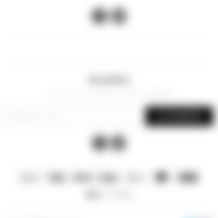


Newsletter
¡Suscribite y recibí todas nuestras novedades!
SUSCRIBIRME

