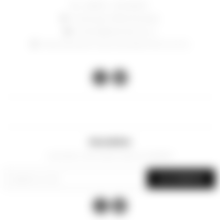
24006714 - 097 082 807
Constituyente 1783, Montevideo
contacto@lasacristia.com.uy
Horario de verano: lunes a viernes de 12-16 y 17 a 21 hs


Newsletter
¡Suscribite y recibí todas nuestras novedades!
SUSCRIBIRME

