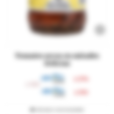
Tomates secos en mitades
Delicias
274
$
365
$
310
$
MÉTODOS Y COSTOS DE ENVÍO