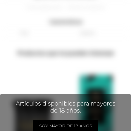
Envios y devoluciones
Términos y condiciones
Características
País
España
Productos que te pueden interesar
Artículos disponibles para mayores
de 18 años.
SOY MAYOR DE 18 AÑOS