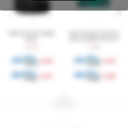
Alioli de ajo negro Familia
Quma Chocolate Canela 0%
Suarez
Azúcar Añadida 70% Cacao
349
350
$
$
262
263
$
$
297
298
$
$